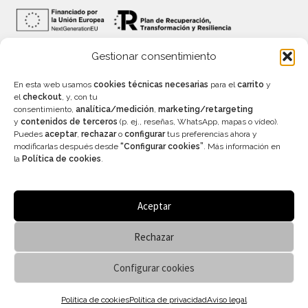
Gestionar consentimiento
INFORMACIÓN
En esta web usamos
cookies técnicas necesarias
para el
carrito
y
el
checkout
, y, con tu
consentimiento,
analítica/medición
,
marketing/retargeting
y
contenidos de terceros
(p. ej., reseñas, WhatsApp, mapas o vídeo).
Precios con IVA incluído – Válidos salvo error
Puedes
aceptar
,
rechazar
o
configurar
tus preferencias ahora y
tipográfico
modificarlas después desde
“Configurar cookies”
. Más información en
Aviso legal
–
Política de privacidad
–
Condiciones
la
Política de cookies
.
generales de venta
–
Accesibilidad
Aceptar
Rechazar
© Vanitas Espai - Tienda online 2026
Configurar cookies
.
0
Política de cookies
Política de privacidad
Aviso legal
Buscar
Buscar