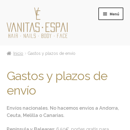
Ir
Ir
Menú
a
al
la
contenido
navegación
Expandi
PRODUCTOS
el
Inicio
Gastos y plazos de envío
menú
Expandi
MARCAS
hijo
el
Gastos y plazos de
menú
TARJETA REGALO
hijo
envío
CONÓCENOS
CONTACTO
Envíos nacionales. No hacemos envíos a Andorra,
Ceuta, Melilla o Canarias.
BLOG
Península y Baleares
: 6,50€, portes gratis para