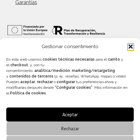
Garantías
Gestionar consentimiento
INFORMACIÓN
En esta web usamos
cookies técnicas necesarias
para el
carrito
y
el
checkout
, y, con tu
consentimiento,
analítica/medición
,
marketing/retargeting
y
contenidos de terceros
(p. ej., reseñas, WhatsApp, mapas o vídeo).
Precios con IVA incluído – Válidos salvo error
Puedes
aceptar
,
rechazar
o
configurar
tus preferencias ahora y
tipográfico
modificarlas después desde
“Configurar cookies”
. Más información en
Aviso legal
–
Política de privacidad
–
Condiciones
la
Política de cookies
.
generales de venta
–
Accesibilidad
Aceptar
Rechazar