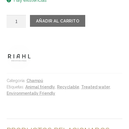
Hay existencias
RIAHL
AÑADIR AL CARRITO
Color
Protector
Vegan
Shampoo
1000ml
cantidad
Categoría:
Champú
Etiquetas:
Animal friendly
,
Recyclable
,
Treated water
,
Environmentally Friendly