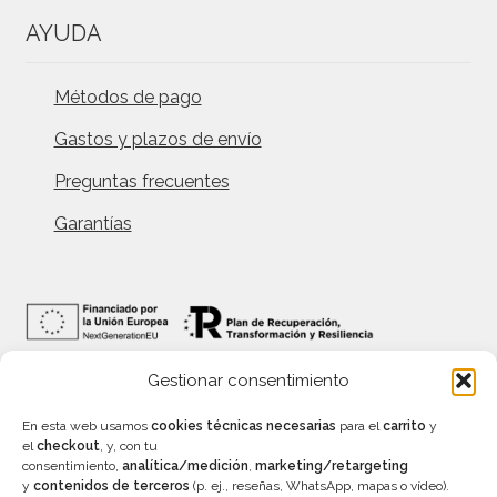
AYUDA
Métodos de pago
Gastos y plazos de envío
Preguntas frecuentes
Garantías
Gestionar consentimiento
INFORMACIÓN
En esta web usamos
cookies técnicas necesarias
para el
carrito
y
el
checkout
, y, con tu
consentimiento,
analítica/medición
,
marketing/retargeting
y
contenidos de terceros
(p. ej., reseñas, WhatsApp, mapas o vídeo).
Precios con IVA incluído – Válidos salvo error