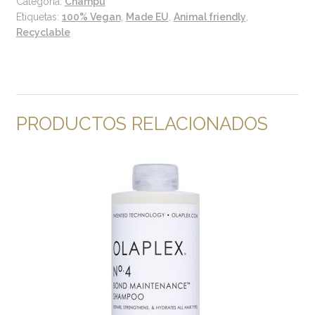
Categoría:
Champú
Etiquetas:
100% Vegan
,
Made EU
,
Animal friendly
,
Recyclable
PRODUCTOS RELACIONADOS