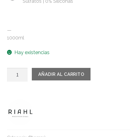
Sulfatos | 0% Siliconas
—
1000ml
Hay existencias
RIAHL
AÑADIR AL CARRITO
Pure
clean
vegan
shampoo
1000ml
cantidad