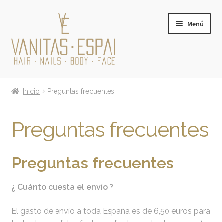
Ir
Ir
Menú
a
al
la
contenido
navegación
Expandi
PRODUCTOS
el
Inicio
Preguntas frecuentes
menú
Expandi
MARCAS
hijo
el
Preguntas frecuentes
menú
TARJETA REGALO
hijo
CONÓCENOS
Preguntas frecuentes
CONTACTO
¿ Cuánto cuesta el envío ?
BLOG
El gasto de envío a toda España es de 6,50 euros para