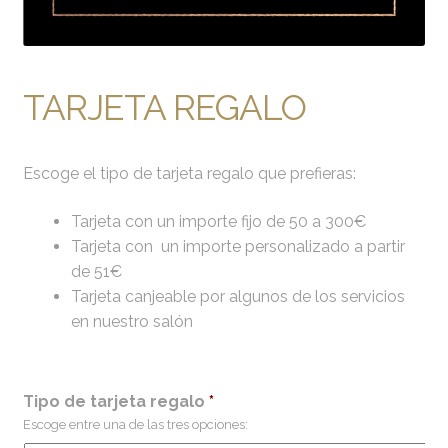
TARJETA REGALO
Escoge el tipo de tarjeta regalo que prefieras:
Tarjeta con un importe fijo de 50 a 300€
Tarjeta con un importe personalizado a partir
de 51€
Tarjeta canjeable por algunos de los servicios
en nuestro salón
Tipo de tarjeta regalo
*
Escoge entre una de las tres opciones: