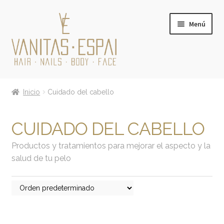
Ir
Ir
Menú
a
al
la
contenido
navegación
Expandi
PRODUCTOS
el
Inicio
Cuidado del cabello
menú
Cuidado del cabello
hijo
CUIDADO DEL CABELLO
Cosmética facial
Productos y tratamientos para mejorar el aspecto y la
Cosmética corporal
salud de tu pelo
Expandi
MARCAS
el
menú
TARJETA REGALO
hijo