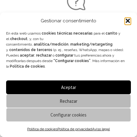
Gestionar consentimiento
En esta web usamos
cookies técnicas necesarias
para el
carrito
y
el
checkout
, y, con tu
consentimiento,
analítica/medición
,
marketing/retargeting
y
contenidos de terceros
(p. ej., reseñas, WhatsApp, mapas o vídeo).
Puedes
aceptar
,
rechazar
o
configurar
tus preferencias ahora y
modificarlas después desde
“Configurar cookies”
. Más información en
Vanitas Espai
la
Política de cookies
.
Carrer de Paris 204
08008 Barcelona
Aceptar
Teléfono:
+34 933 682 555
Rechazar
Email:
info@vanitasespai.com
Configurar cookies
PEDIR CITA
0
Política de cookies
Política de privacidad
Aviso legal
Buscar
Buscar