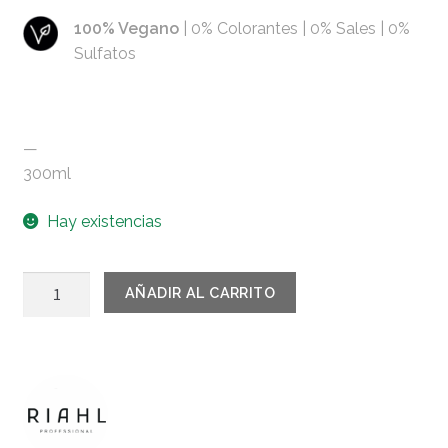
100% Vegano
| 0% Colorantes | 0% Sales | 0%
Sulfatos
—
300ml
Hay existencias
RIAHL
AÑADIR AL CARRITO
Repair
and
haircare
vegan
mask
300ml