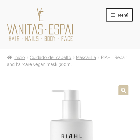
Ir
Ir
Menú
a
al
la
contenido
navegación
Expandi
PRODUCTOS
el
Inicio
Cuidado del cabello
Mascarilla
RIAHL Repair
menú
Expandi
and haircare vegan mask 300ml
MARCAS
hijo
el
menú
TARJETA REGALO
hijo
CONÓCENOS
CONTACTO
BLOG