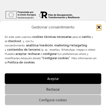
Gestionar consentimiento
INFORMACIÓN
En esta web usamos
cookies técnicas necesarias
para el
carrito
y
el
checkout
, y, con tu
consentimiento,
analítica/medición
,
marketing/retargeting
y
contenidos de terceros
(p. ej., reseñas, WhatsApp, mapas o vídeo).
Precios con IVA incluído – Válidos salvo error
Puedes
aceptar
,
rechazar
o
configurar
tus preferencias ahora y
tipográfico
modificarlas después desde
“Configurar cookies”
. Más información en
Aviso legal
–
Política de privacidad
–
Condiciones
la
Política de cookies
.
generales de venta
–
Accesibilidad
Aceptar
Rechazar
© Vanitas Espai - Tienda online 2026
Configurar cookies
.