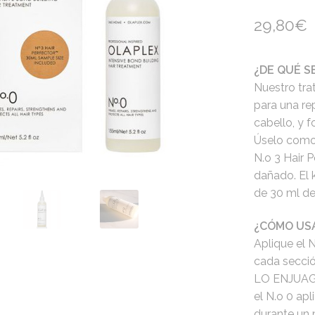
29,80
€
¿DE QUÉ S
Nuestro tra
para una re
cabello, y f
Úselo como 
N.o 3 Hair P
dañado. El 
de 30 ml del
¿CÓMO US
Aplique el 
cada secció
LO ENJUAGUE
el N.o 0 ap
durante un 