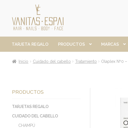
Ir
Ir
a
al
la
contenido
navegación
TARJETA REGALO
PRODUCTOS
MARCAS
Inicio
Cuidado del cabello
Tratamiento
Olaplex Nº0 – 
PRODUCTOS
TARJETAS REGALO
CUIDADO DEL CABELLO
CHAMPÚ