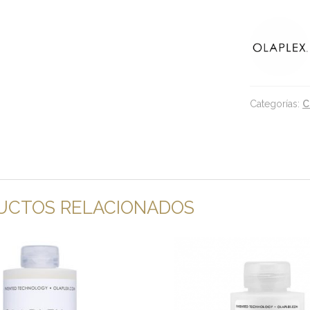
Intensive
Bond
Building
Hair
Treatment
cantidad
Categorías:
C
UCTOS RELACIONADOS