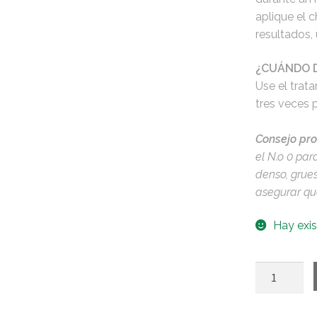
aplique el 
resultados,
¿CUÁNDO 
Use el trat
tres veces 
Consejo pro
el N.o 0 pa
denso, grue
asegurar qu
Hay exis
Olaplex
Nº0
-