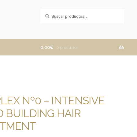
Buscar
Buscar
por:
0,00
€
0 productos
LEX Nº0 – INTENSIVE
 BUILDING HAIR
ATMENT