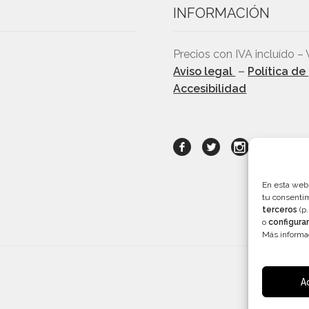
INFORMACIÓN
Precios con IVA incluído – 
Aviso legal
–
Política de
Accesibilidad
En esta we
tu consenti
terceros
(p.
o
configurar
Más informa
A