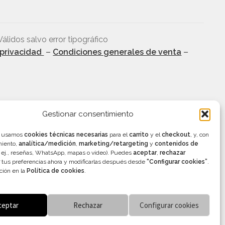
Válidos salvo error tipográfico
 privacidad
–
Condiciones generales de venta
–
Gestionar consentimiento
b usamos
cookies técnicas necesarias
para el
carrito
y el
checkout
, y, con
miento,
analítica/medición
,
marketing/retargeting
y
contenidos de
 ej., reseñas, WhatsApp, mapas o vídeo). Puedes
aceptar
,
rechazar
tus preferencias ahora y modificarlas después desde
“Configurar cookies”
.
ción en la
Política de cookies
.
ceptar
Rechazar
Configurar cookies