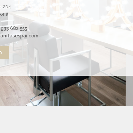
is 204
lona
 933 682 555
anitasespai.com
A