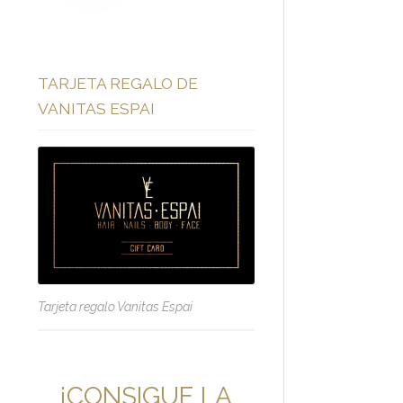
TARJETA REGALO DE
VANITAS ESPAI
Tarjeta regalo Vanitas Espai
¡CONSIGUE LA