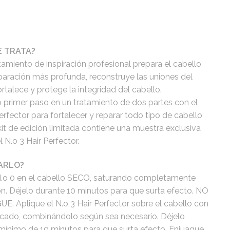
E TRATA?
tamiento de inspiración profesional prepara el cabello
paración más profunda, reconstruye las uniones del
ortalece y protege la integridad del cabello.
primer paso en un tratamiento de dos partes con el
erfector para fortalecer y reparar todo tipo de cabello
kit de edición limitada contiene una muestra exclusiva
 N.o 3 Hair Perfector.
ARLO?
N.o 0 en el cabello SECO, saturando completamente
n. Déjelo durante 10 minutos para que surta efecto. NO
. Aplique el N.o 3 Hair Perfector sobre el cabello con
licado, combinándolo según sea necesario. Déjelo
mínimo de 10 minutos para que surta efecto. Enjuague,